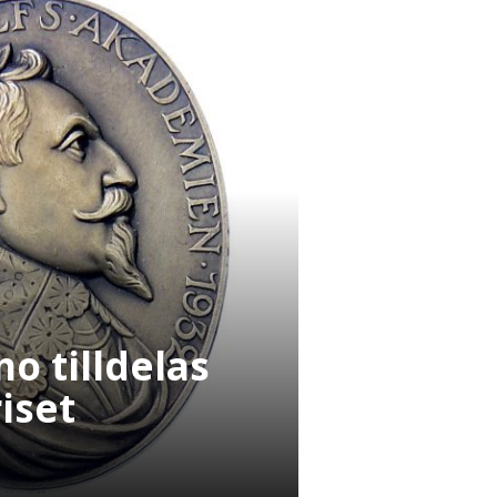
o tilldelas
iset