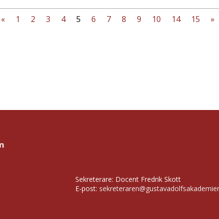
«
1
2
3
4
5
6
7
8
9
10
14
15
»
n
Sekreterare: Docent Fredrik Skott
E-post:
sekreteraren@gustavadolfsakademie