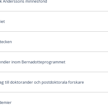
ik Anderssons minnesfond
iet
tecken
ipendier inom Bernadotteprogrammet
ag till doktorander och postdoktorala forskare
demier