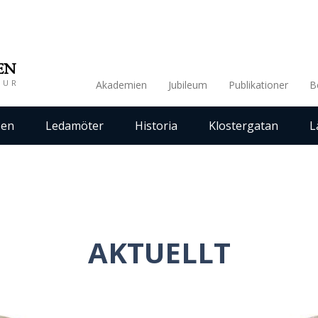
EN
TUR
Akademien
Jubileum
Publikationer
B
sen
Ledamöter
Historia
Klostergatan
L
AKTUELLT