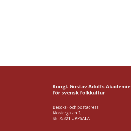
Kungl. Gustav Adolfs Akademie
för svensk folkkultur
Besöks- och postadress:
Klostergatan 2,
SE-75321 UPPSALA