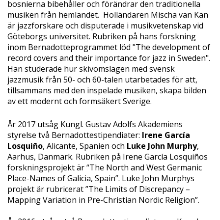
bosnierna bibehåller och förändrar den traditionella
musiken från hemlandet. Holländaren Mischa van Kan
är jazzforskare och disputerade i musikvetenskap vid
Göteborgs universitet. Rubriken på hans forskning
inom Bernadotteprogrammet löd "The development of
record covers and their importance for jazz in Sweden".
Han studerade hur skivomslagen med svensk
jazzmusik från 50- och 60-talen utarbetades för att,
tillsammans med den inspelade musiken, skapa bilden
av ett modernt och formsäkert Sverige.
År 2017 utsåg Kungl. Gustav Adolfs Akademiens
styrelse två Bernadottestipendiater:
Irene García
Losquiño
, Alicante, Spanien och
Luke John Murphy
,
Aarhus, Danmark. Rubriken på Irene García Losquiños
forskningsprojekt är “The North and West Germanic
Place-Names of Galicia, Spain”. Luke John Murphys
projekt är rubricerat ”The Limits of Discrepancy –
Mapping Variation in Pre-Christian Nordic Religion”.