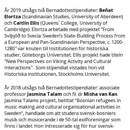
År 2019 utsågs två Bernadottestipendiater:
Beñat
Elortza
(Scandinavian Studies, University of Aberdeen)
och
Caitlin Ellis
(Queens´ College, University of
Cambridge). Elortza arbetade med projektet "From
Svíþjóð to Svecia: Sweden’s State-Building Process from
a European and Pan-Scandinavian Perspective, c. 1200-
1280
"
var knuten till Institutionen för historiska
studier, Göteborgs Universitet. Ellis projekt hade titeln
"New Perspectives on Viking Activity and Cultural
Interactions
"
. Som stipendiat vistades hon vid
Historiska institutionen, Stockholms Universitet.
År 2018 utsågs två Bernadottestipendiater: associate
professor
Jasmina Talam
och fil. dr
Misha van Kan
.
Jasmina Talams projekt, betitlat "Bosnian refugees in
music-making and cultural organisational activities in
Sweden", handlade om att studera svensk-bosniers
musik och musicerande i de 50-tal exilföreningar som
finns i landet. Hon intresserade sig för hur svensk-