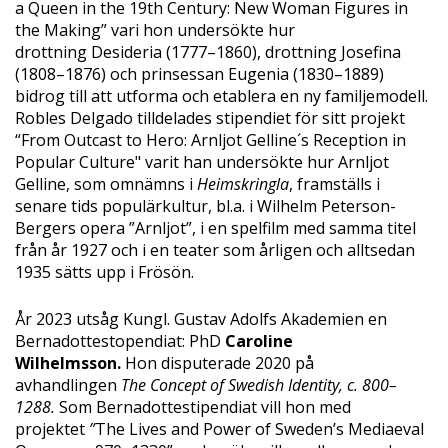
a Queen in the 19th Century: New Woman Figures in
the Making” vari hon undersökte hur
drottning Desideria (1777–1860), drottning Josefina
(1808–1876) och prinsessan Eugenia (1830–1889)
bidrog till att utforma och etablera en ny familjemodell.
Robles Delgado tilldelades stipendiet för sitt projekt
“From Outcast to Hero: Arnljot Gelline´s Reception in
Popular Culture" varit han undersökte hur Arnljot
Gelline, som omnämns i
Heimskringla
, framställs i
senare tids populärkultur, bl.a. i Wilhelm Peterson-
Bergers opera ”Arnljot”, i en spelfilm med samma titel
från år 1927 och i en teater som årligen och alltsedan
1935 sätts upp i Frösön.
År 2023 utsåg Kungl. Gustav Adolfs Akademien en
Bernadottestopendiat: PhD
Caroline
Wilhelmsson
.
Hon disputerade 2020 på
avhandlingen
The Concept of Swedish Identity, c. 800–
1288.
Som Bernadottestipendiat vill hon med
projektet
”
The Lives and Power of Sweden’s Mediaeval