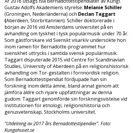
År 2016 utsågs två Bernadottestipendiater av Kungl.
Gustav Adolfs Akademiens styrelse:
Melanie Schiller
(Groningen, Nederländerna) och
Declan Taggart
(
Aberdeen, Storbritannien). Schiller doktorerade i
början av 2016 vid Amsterdams universitet på en
avhandling om tyskhet i tysk populärmusik under 70 år.
Som gästforskare vid Svenskt visarkiv undersökte hon
inom ramen för Bernadotte-programmet hur
svenskhet uttrycks i samtida svensk populärmusik.
Taggart disputerade 2015 vid Centre for Scandinavian
Studies, University of Aberdeen på en religionshistorisk
avhandling om Tor-gestalten i fornnordisk religion.
Som Bernadottestipendiat fördjupade han sin
forskning inom detta ämne, bland annat genom att
jämföra äldre och nyare uppfattningar av denna
gudom. Taggart genomförde sin forskningsvistelse vid
Institutionen för etnologi, religionshistoria och
genusvetenskap, Stockholms universitet.
"Utdelning av 2017 års Bernadottestipendier". Foto:
Kungahuset.se