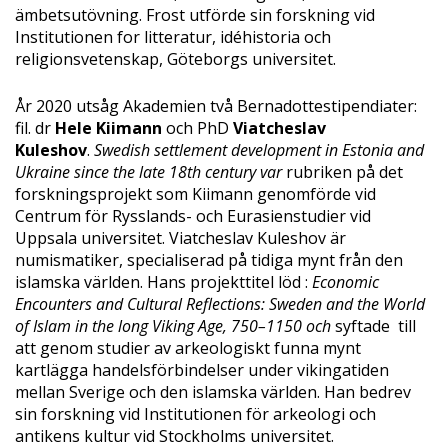
ämbetsutövning. Frost utförde sin forskning vid
Institutionen for litteratur, idéhistoria och
religionsvetenskap, Göteborgs universitet.
År 2020 utsåg Akademien två Bernadottestipendiater:
fil. dr
Hele Kiimann
och PhD
Viatcheslav
Kuleshov
.
Swedish settlement development in Estonia and
Ukraine since the late 18th century var
rubriken på det
forskningsprojekt som Kiimann genomförde vid
Centrum för Rysslands- och Eurasienstudier vid
Uppsala universitet. Viatcheslav Kuleshov är
numismatiker, specialiserad på tidiga mynt från den
islamska världen. Hans projekttitel löd :
Economic
Encounters and Cultural Reflections: Sweden and the World
of Islam in the long Viking Age, 750–1150 och
syftade till
att genom studier av arkeologiskt funna mynt
kartlägga handelsförbindelser under vikingatiden
mellan Sverige och den islamska världen. Han bedrev
sin forskning vid Institutionen för arkeologi och
antikens kultur vid Stockholms universitet.