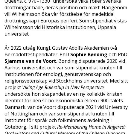
Queens, c. 970–1330” undersöka vilka roller svenska
drottningar hade, deras position och makt. Härigenom
vill Wilhelmsson öka vår förståelse för medeltida
drottningskap i Europas periferi. Som stipendiat vistas
Wilhelmsson vid Historiska institutionen, Uppsala
universitet.
År 2022 utsåg Kungl. Gustav Adolfs Akademien två
Bernadottestipendiater: PhD
Sophie Bønding
och PhD
Sjamme van de Voort
. Bønding disputerade 2020 vid
Aarhus universitet och var som stipendiat knuten till
Institutionen för etnologi, genusvetenskap och
religionsvetenskap vid Stockholms universitet. Med sitt
projekt
Viking Age Rulership in New Perspective
undersökte hon skapandet av en ny kollektiv kristen
identitet för den socio-ekonomiska eliten i 900-talets
Danmark. van de Voort disputerade 2021 vid University
of Nottingham och var som stipendiat knuten till
Institutet för språk och folkminnens avdelning i
Göteborg. I sitt projekt
Re-Membering Home in Angered:
Oral History and Cultural Memory of the Chilean Diaspora