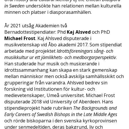
in Sweden
undersökte han relationen mellan kulturella
minnen och platser i diasporasamhällen.
År 2021 utsåg Akademien två
Bernadottestipendiater: Phd
Kaj Alsved
och PhD
Michael Frost
. Kaj Ahlsved disputerade i
musikvetenskap vid Åbo akademi 2017. Som stipendiat
arbetade med projektet
Idrottsföreningars sång- och
musikkultur ur ett jämlikhets- och medborgarperspektiv
.
Han studerade hur musik och musicerande i
idrottssammanhang kan skapa en stark gemenskap
mellan människor men också avskilja samhällsskikt och
grupperingar från varandra. Ahlsved bedrev sin
forskning vid Institutionen för kultur- och
medievetenskaper, Umeå universitet. Michael Frost
disputerade 2018 vid University of Aberdeen. Hans
stipendieprojekt hade rubriken
The Backgrounds and
Early Careers of Swedish Bishops in the Late Middle Ages
och rörde biskoparna i den svenska kyrkoprovinsen
under senmedeltiden, deras bakgrund, liv och