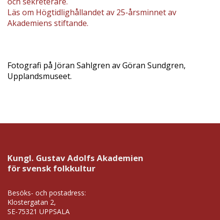
och sekreterare.
Läs om Högtidlighållandet av 25-årsminnet av
Akademiens stiftande.
Fotografi på Jöran Sahlgren av Göran Sundgren,
Upplandsmuseet.
Kungl. Gustav Adolfs Akademien
för svensk folkkultur
Besöks- och postadress:
Klostergatan 2,
SE-75321 UPPSALA