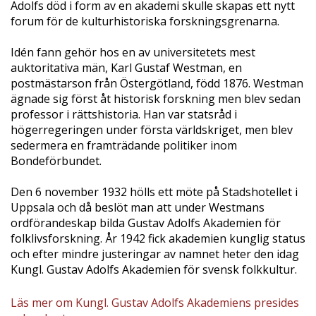
Adolfs död i form av en akademi skulle skapas ett nytt
forum för de kulturhistoriska forskningsgrenarna.
Idén fann gehör hos en av universitetets mest
auktoritativa män, Karl Gustaf Westman, en
postmästarson från Östergötland, född 1876. Westman
ägnade sig först åt historisk forskning men blev sedan
professor i rättshistoria. Han var statsråd i
högerregeringen under första världskriget, men blev
sedermera en framträdande politiker inom
Bondeförbundet.
Den 6 november 1932 hölls ett möte på Stadshotellet i
Uppsala och då beslöt man att under Westmans
ordförandeskap bilda Gustav Adolfs Akademien för
folklivsforskning. År 1942 fick akademien kunglig status
och efter mindre justeringar av namnet heter den idag
Kungl. Gustav Adolfs Akademien för svensk folkkultur.
Läs mer om Kungl. Gustav Adolfs Akademiens presides