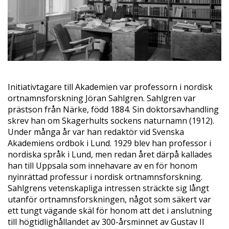
Initiativtagare till Akademien var professorn i nordisk
ortnamnsforskning Jöran Sahlgren. Sahlgren var
prästson från Närke, född 1884. Sin doktorsavhandling
skrev han om Skagerhults sockens naturnamn (1912).
Under många år var han redaktör vid Svenska
Akademiens ordbok i Lund. 1929 blev han professor i
nordiska språk i Lund, men redan året därpå kallades
han till Uppsala som innehavare av en för honom
nyinrättad professur i nordisk ortnamnsforskning.
Sahlgrens vetenskapliga intressen sträckte sig långt
utanför ortnamnsforskningen, något som säkert var
ett tungt vägande skäl för honom att det i anslutning
till högtidlighållandet av 300-årsminnet av Gustav II