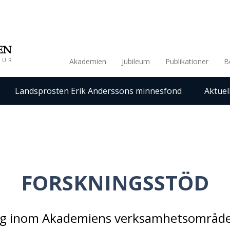
EN
TUR
Akademien
Jubileum
Publikationer
B
Landsprosten Erik Anderssons minnesfond
Aktuel
FORSKNINGSSTÖD
ing inom Akademiens verksamhetsområden