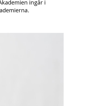
 Akademien ingår i
kademierna.