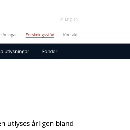
In English
elöningar
Forskningsstöd
Kontakt
la utlysningar
Fonder
 utlyses årligen bland