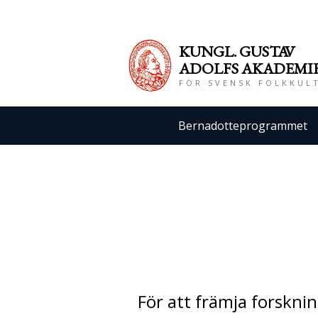
KUNGL. GUS
TAV
ADOLFS AKADEMI
FÖR SVENSK FOLKKUL
Bernadotteprogrammet
För att främja forskn