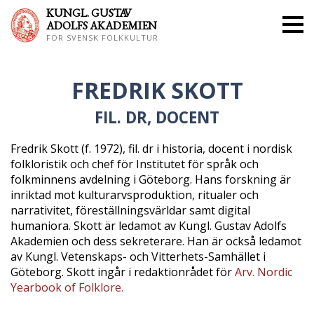
KUNGL. GUS
TAV
ADOLFS AKADEMIEN
FÖR SVENSK FOLKKULTUR
FREDRIK SKOTT
FIL. DR, DOCENT
Fredrik Skott (f. 1972), fil. dr i historia, docent i nordisk
folkloristik och chef för Institutet för språk och
folkminnens avdelning i Göteborg. Hans forskning är
inriktad mot kulturarvsproduktion, ritualer och
narrativitet, föreställningsvärldar samt digital
humaniora. Skott är ledamot av Kungl. Gustav Adolfs
Akademien och dess sekreterare. Han är också ledamot
av Kungl. Vetenskaps- och Vitterhets-Samhället i
Göteborg. Skott ingår i redaktionrådet för
Arv. Nordic
Yearbook of Folklore.