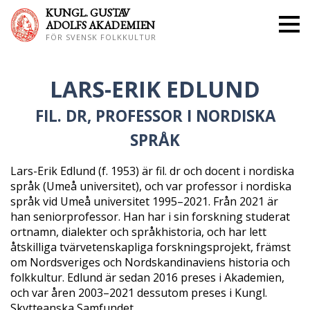
KUNGL. GUS
TAV
ADOLFS AKADEMIEN
FÖR SVENSK FOLKKULTUR
LARS-ERIK EDLUND
FIL. DR, PROFESSOR I NORDISKA
SPRÅK
Lars-Erik Edlund (f. 1953) är fil. dr och docent i nordiska
språk (Umeå universitet), och var professor i nordiska
språk vid Umeå universitet 1995–2021. Från 2021 är
han seniorprofessor. Han har i sin forskning studerat
ortnamn, dialekter och språkhistoria, och har lett
åtskilliga tvärvetenskapliga forskningsprojekt, främst
om Nordsveriges och Nordskandinaviens historia och
folkkultur. Edlund är sedan 2016 preses i Akademien,
och var åren 2003–2021 dessutom preses i Kungl.
Skytteanska Samfundet.