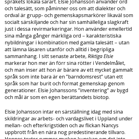
språkets lokala särart. Elsie Johansson använder ord
och talesätt, som påminner oss om att dialekter och
ordval är grupp- och gemenskapsmarkörer likaväl som
socialt särskiljande och har sin samhälleliga slagkraft
just i dessa revirmarkeringar. Hon använder emellertid
sina många gånger märkliga ord – karakteristiska
nybildningar i kombination med gamla talesätt – utan
att lämna läsaren utanför och alltid i begripliga
sammanhang. I sitt senaste arbete,
Riktiga Elsie
markerar hon mer än förr sina rötter i Vendelmålet,
och man inser att hon är bärare av ett mycket gammalt
språk som inte bara är en ”barndomsrest” utan ett
språk som har burit och format gemenskap genom
generationer. Elsie Johanssons ”inventering” av bygd
och mål är som en egen berättandets biotop.
Elsie Johansson intar en särställning idag med sina
skildringar av arbets- och vardagslivet i Uppland under
mellan- och efterkrigstiden och av flickan Nancys
uppbrott från en nära nog predestinerande tillvaro.