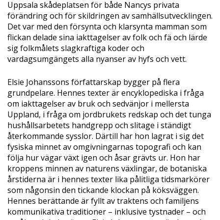
Uppsala skådeplatsen för både Nancys privata
förändring och för skildringen av samhällsutvecklingen.
Det var med den försynta och klarsynta mamman som
flickan delade sina iakttagelser av folk och fä och lärde
sig folkmålets slagkraftiga koder och
vardagsumgängets alla nyanser av hyfs och vett.
Elsie Johanssons författarskap bygger på flera
grundpelare. Hennes texter är encyklopediska i fråga
om iakttagelser av bruk och sedvänjor i mellersta
Uppland, i fråga om jordbrukets redskap och det tunga
hushållsarbetets handgrepp och slitage i ständigt
återkommande sysslor. Därtill har hon lagrat i sig det
fysiska minnet av omgivningarnas topografi och kan
följa hur vägar växt igen och åsar grävts ur. Hon har
kroppens minnen av naturens växlingar, de botaniska
årstiderna är i hennes texter lika pålitliga tidsmarkörer
som någonsin den tickande klockan på köksväggen.
Hennes berättande är fyllt av traktens och familjens
kommunikativa traditioner – inklusive tystnader – och