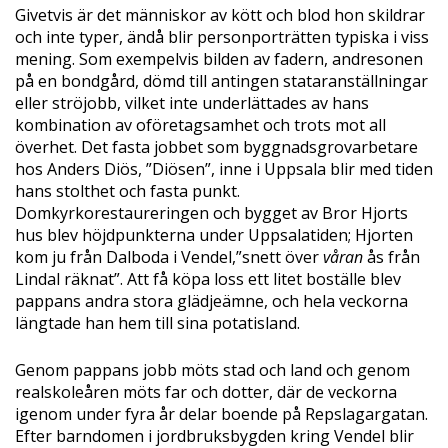
Givetvis är det människor av kött och blod hon skildrar
och inte typer, ändå blir personporträtten typiska i viss
mening. Som exempelvis bilden av fadern, andresonen
på en bondgård, dömd till antingen stataranställningar
eller ströjobb, vilket inte underlättades av hans
kombination av oföretagsamhet och trots mot all
överhet. Det fasta jobbet som byggnadsgrovarbetare
hos Anders Diös, ”Diösen”, inne i Uppsala blir med tiden
hans stolthet och fasta punkt.
Domkyrkorestaureringen och bygget av Bror Hjorts
hus blev höjdpunkterna under Uppsalatiden; Hjorten
kom ju från Dalboda i Vendel,”snett över
våran
ås från
Lindal räknat”. Att få köpa loss ett litet boställe blev
pappans andra stora glädjeämne, och hela veckorna
längtade han hem till sina potatisland.
Genom pappans jobb möts stad och land och genom
realskoleåren möts far och dotter, där de veckorna
igenom under fyra år delar boende på Repslagargatan.
Efter barndomen i jordbruksbygden kring Vendel blir