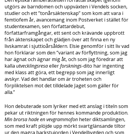
Den episka ramberättelsen författarskapet igenom
utgörs av barndomen och uppväxten i Vendels socken,
studier och ett ”tonårsäktenskap” som kom att vara i
femtiofem år, avancemang inom Postverket i stället för
studentexamen, sen författardebut,
författarframgångar, ett sent och krävande uppbrott
från äktenskapet och glädjen över att finna en ny
livskamrat i sjuttioårsåldern. Elsie genomför i sitt liv vad
hon förklarar som den ”variant av förflyttning, som jag
har ägnat och ägnar mig åt, och som jag föredrar att
kalla
utvecklingsresa
eller
forsknings
-dito har ingenting
med klass att göra, ett begrepp som jag innerligt
avskyr. Vad det handlar om är troheten och
förpliktelsen mot det tilldelade Jaget som gäller för
alla.”
Hon debuterade som lyriker med ett anslag i titeln som
pekar ut riktningen för hennes kommande produktion.
Min brorsa hade en vevgrammofon
heter diktsamlingen,
som med kraft plöjde upp mörkt svartglänsande tiltor
ur den magra backstujorden i Vendelbygden och som