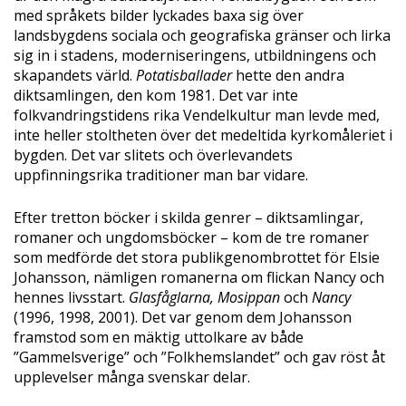
med språkets bilder lyckades baxa sig över
landsbygdens sociala och geografiska gränser och lirka
sig in i stadens, moderniseringens, utbildningens och
skapandets värld.
Potatisballader
hette den andra
diktsamlingen, den kom 1981. Det var inte
folkvandringstidens rika Vendelkultur man levde med,
inte heller stoltheten över det medeltida kyrkomåleriet i
bygden. Det var slitets och överlevandets
uppfinningsrika traditioner man bar vidare.
Efter tretton böcker i skilda genrer – diktsamlingar,
romaner och ungdomsböcker – kom de tre romaner
som medförde det stora publikgenombrottet för Elsie
Johansson, nämligen romanerna om flickan Nancy och
hennes livsstart.
Glasfåglarna
, Mosippan
och
Nancy
(1996, 1998, 2001). Det var genom dem Johansson
framstod som en mäktig uttolkare av både
”Gammelsverige” och ”Folkhemslandet” och gav röst åt
upplevelser många svenskar delar.