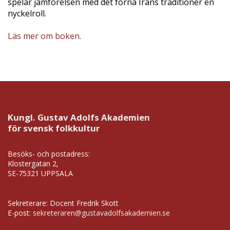
spelar jämförelsen med det forna Irans traditioner en
nyckelroll.
Läs mer om boken.
Kungl. Gustav Adolfs Akademien
för svensk folkkultur
Besöks- och postadress:
Klostergatan 2,
SE-75321 UPPSALA
Sekreterare: Docent Fredrik Skott
E-post:
sekreteraren@gustavadolfsakademien.se