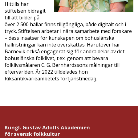
Hittills har
stiftelsen bidragit
till att bilder på
över 2 500 hällar finns tillgängliga, både digitalt och i
tryck. Stiftelsen arbetar i nära samarbete
med forskare
– dess insatser för kunskapen om bohuslänska
hällristningar kan inte överskattas. Härutöver har
Barnevik också engagerat sig för andra delar av det
bohuslänska folklivet, t.ex. genom att bevara
folklivsmålaren C. G. Bernhardssons målningar till
eftervärlden. År 2022 tilldelades hon
Riksantikvarieämbetets förtjänstmedalj.
Kungl. Gustav Adolfs Akademien
för svensk folkkultur