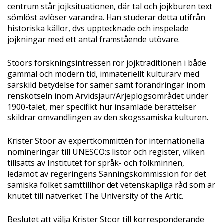
centrum står jojksituationen, där tal och jojkburen text
sömlöst avlöser varandra. Han studerar detta utifrån
historiska källor, dvs upptecknade och inspelade
jojkningar med ett antal framstående utövare.
Stoors forskningsintressen rör jojktraditionen i både
gammal och modern tid, immateriellt kulturarv med
särskild betydelse för samer samt förändringar inom
renskötseln inom Arvidsjaur/Arjeplogsområdet under
1900-talet, mer specifikt hur insamlade berättelser
skildrar omvandlingen av den skogssamiska kulturen.
Krister Stoor av expertkommittén för internationella
nomineringar till UNESCO:s listor och register, vilken
tillsätts av Institutet för språk- och folkminnen,
ledamot av regeringens Sanningskommission för det
samiska folket samttillhör det vetenskapliga råd som är
knutet till nätverket The University of the Artic.
Beslutet att välja Krister Stoor till korresponderande