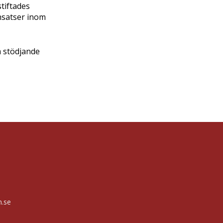
tiftades
nsatser inom
m stödjande
n.se