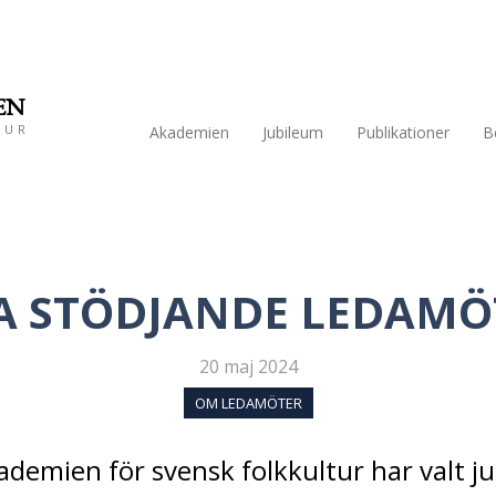
EN
TUR
Akademien
Jubileum
Publikationer
B
A STÖDJANDE LEDAMÖ
20 maj 2024
OM LEDAMÖTER
demien för svensk folkkultur har valt ju