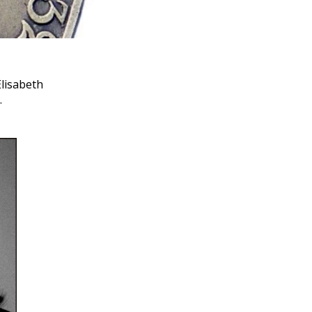
Elisabeth
.