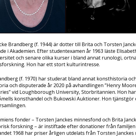
cke Brandberg (f. 1944) är dotter till Brita och Torsten Janck
e i Akademien. Efter studentexamen år 1963 läste Elisabeth 
rsitet och senare olika kurser i bland annat runologi, ort
orskning. Hon har ett stort kulturintresse.
ndberg (f. 1970) har studerat bland annat konsthistoria oc
storia och disputerade år 2020 på avhandlingen ”Henry Moore
ries” vid Loughborough University, Storbritannien. Hon har 
Åmells konsthandel och Bukowski Auktioner. Hon tjänstgör 
rsamlingen.
miens fonder – Torsten Janckes minnesfond och Brita Janck
torisk forskning – är instiftade efter donationer från familjen
andet 1968 har priser årligen utdelats från Torsten Jancke