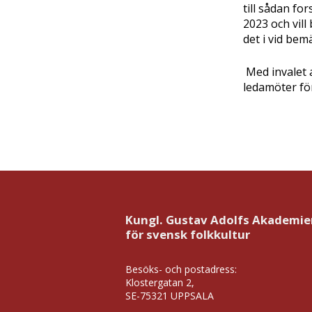
till sådan fo
2023 och vil
det i vid bem
Med invalet 
ledamöter fö
Kungl. Gustav Adolfs Akademie
för svensk folkkultur
Besöks- och postadress:
Klostergatan 2,
SE-75321 UPPSALA