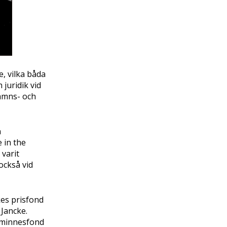
e, vilka båda
juridik vid
namns- och
h
 in the
varit
också vid
es prisfond
 Jancke.
s minnesfond