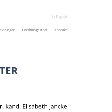
In English
elöningar
Forskningsstöd
Kontakt
TER
r. kand. Elisabeth Jancke