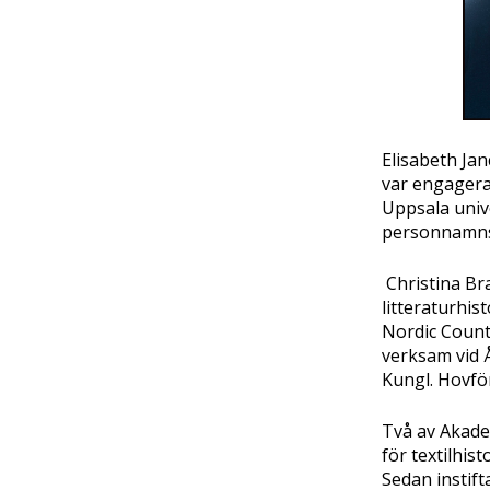
Elisabeth Jan
var engagerad
Uppsala unive
personnamnsf
Christina Bra
litteraturhi
Nordic Count
verksam vid 
Kungl. Hovfö
Två av Akade
för textilhis
Sedan instift