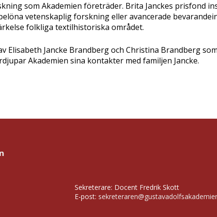
rskning som Akademien företräder. Brita Janckes prisfond ins
l belöna vetenskaplig forskning eller avancerade bevarandei
ärkelse folkliga textilhistoriska området.
av Elisabeth Jancke Brandberg och Christina Brandberg so
rdjupar Akademien sina kontakter med familjen Jancke.
n
Sekreterare: Docent Fredrik Skott
E-post:
sekreteraren@gustavadolfsakademie