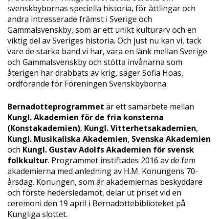
svenskbybornas speciella historia, för ättlingar och
andra intresserade främst i Sverige och
Gammalsvenskby, som är ett unikt kulturarv och en
viktig del av Sveriges historia. Och just nu kan vi, tack
vare de starka band vi har, vara en länk mellan Sverige
och Gammalsvenskby och stötta invånarna som
återigen har drabbats av krig, säger Sofia Hoas,
ordförande för Föreningen Svenskbyborna
Bernadotteprogrammet
är ett samarbete mellan
Kungl. Akademien för de fria konsterna
(Konstakademien)
,
Kungl. Vitterhetsakademien
,
Kungl. Musikaliska Akademien
,
Svenska Akademien
och
Kungl. Gustav Adolfs Akademien för svensk
folkkultur
. Programmet instiftades 2016 av de fem
akademierna med anledning av H.M. Konungens 70-
årsdag. Konungen, som är akademiernas beskyddare
och förste hedersledamot, delar ut priset vid en
ceremoni den 19 april i Bernadottebiblioteket på
Kungliga slottet.