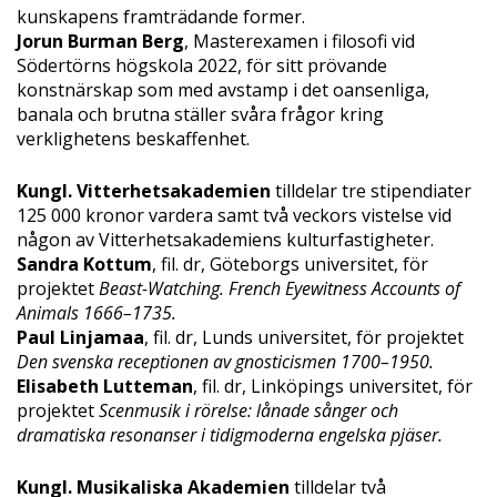
kunskapens framträdande former.
Jorun Burman Berg
, Masterexamen i filosofi vid
Södertörns högskola 2022, för sitt prövande
konstnärskap som med avstamp i det oansenliga,
banala och brutna ställer svåra frågor kring
verklighetens beskaffenhet.
Kungl. Vitterhetsakademien
tilldelar tre stipendiater
125 000 kronor vardera samt två veckors vistelse vid
någon av Vitterhetsakademiens kulturfastigheter.
Sandra Kottum
, fil. dr, Göteborgs universitet, för
projektet
Beast-Watching. French Eyewitness Accounts of
Animals 1666–1735.
Paul Linjamaa
, fil. dr, Lunds universitet, för projektet
Den svenska receptionen av gnosticismen 1700–1950.
Elisabeth Lutteman
, fil. dr, Linköpings universitet, för
projektet
Scenmusik i rörelse: lånade sånger och
dramatiska resonanser i tidigmoderna engelska pjäser.
Kungl. Musikaliska Akademien
tilldelar två