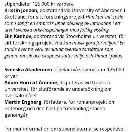
stipendiater 125 000 kr vardera.
Kristin Jonzon,
doktorand vid University of Aberdeen i
Skottland, för sitt forskningsprojekt
Han kun’ int’ spela
s
ô
m I sang’: en empirisk undersökning av intonation i ett
urval svenska arkivinspelningar med folklig vissång.
Elin Kanhov,
doktorand vid Stockholms universitet, för
sitt forskningsprojekt
Vad kan musik göra för miljön? En
studie över tre verk av nutida svenska tonsättare som
genom musik och ekopoesi sätter miljö och klimat i fokus.
Svenska Akademien
tilldelar två stipendiater 125 000
kr var.
Adam Horn af Åminne
, disputerad vid Uppsala
universitet, för slutförande av undersökning om
överkalixmålet.
Martin Engberg
, författare, för romanprojekt om
Göteborg och den hastiga förvandling staden
genomgår.
För mer information om stipendiaterna, se respektive