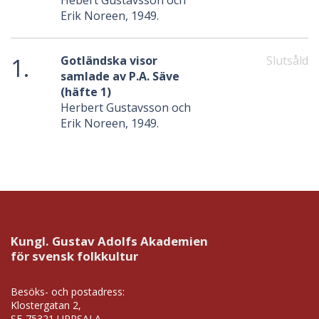
Hebert Gustavsson och
Erik Noreen, 1949.
1.
Gotländska visor
Slutsåld
samlade av P.A. Säve
(häfte 1)
Herbert Gustavsson och
Erik Noreen, 1949.
Kungl. Gustav Adolfs Akademien
för svensk folkkultur
Besöks- och postadress:
Klostergatan 2,
SE-75321 UPPSALA