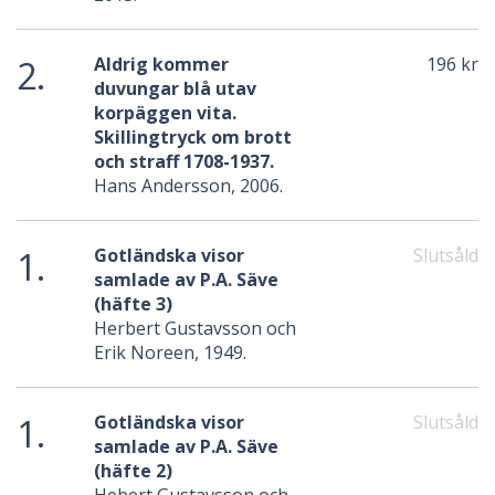
2.
Aldrig kommer
196 kr
duvungar blå utav
korpäggen vita.
Skillingtryck om brott
och straff 1708-1937.
Hans Andersson, 2006.
1.
Gotländska visor
Slutsåld
samlade av P.A. Säve
(häfte 3)
Herbert Gustavsson och
Erik Noreen, 1949.
1.
Gotländska visor
Slutsåld
samlade av P.A. Säve
(häfte 2)