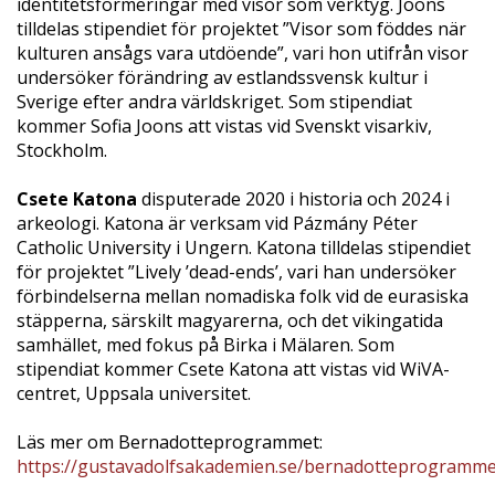
identitetsformeringar med visor som verktyg. Joons
tilldelas stipendiet för projektet ”Visor som föddes när
kulturen ansågs vara utdöende”, vari hon utifrån visor
undersöker förändring av estlandssvensk kultur i
Sverige efter andra världskriget. Som stipendiat
kommer Sofia Joons att vistas vid Svenskt visarkiv,
Stockholm.
Csete Katona
disputerade 2020 i historia och 2024 i
arkeologi. Katona är verksam vid Pázmány Péter
Catholic University i Ungern. Katona tilldelas stipendiet
för projektet ”Lively ’dead-ends’, vari han undersöker
förbindelserna mellan nomadiska folk vid de eurasiska
stäpperna, särskilt magyarerna, och det vikingatida
samhället, med fokus på Birka i Mälaren. Som
stipendiat kommer Csete Katona att vistas vid WiVA-
centret, Uppsala universitet.
Läs mer om Bernadotteprogrammet:
https://gustavadolfsakademien.se/bernadotteprogramme