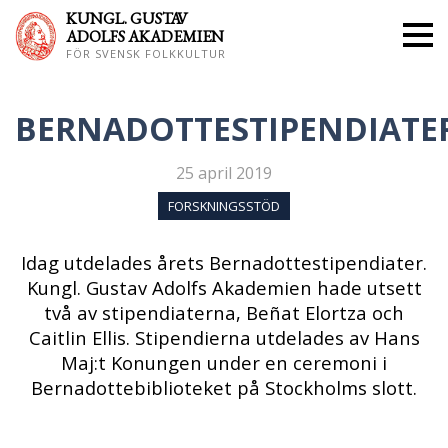
KUNGL. GUS
TAV
ADOLFS AKADEMIEN
FÖR SVENSK FOLKKULTUR
BERNADOTTESTIPENDIATE
25 april 2019
FORSKNINGSSTÖD
Idag utdelades årets Bernadottestipendiater.
Kungl. Gustav Adolfs Akademien hade utsett
två av stipendiaterna, Beñat Elortza och
Caitlin Ellis. Stipendierna utdelades av Hans
Maj:t Konungen under en ceremoni i
Bernadottebiblioteket på Stockholms slott.