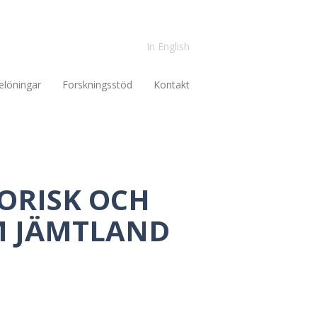
In English
elöningar
Forskningsstöd
Kontakt
TORISK OCH
M JÄMTLAND