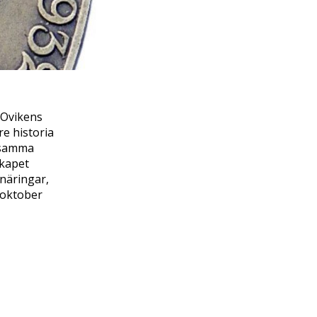
 Ovikens
e historia
ensamma
skapet
 näringar,
 oktober