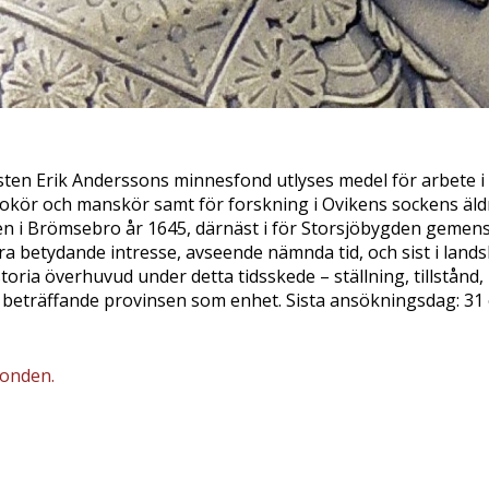
ten Erik Anderssons minnesfond utlyses medel för arbete i
okör och manskör samt för forskning i Ovikens sockens äldr
eden i Brömsebro år 1645, därnäst i för Storsjöbygden gem
a betydande intresse, avseende nämnda tid, och sist i land
toria överhuvud under detta tidsskede – ställning, tillstånd,
 beträffande provinsen som enhet. Sista ansökningsdag: 31
onden.