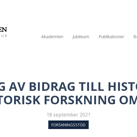
EN
TUR
Akademien
Jubileum
Publikationer
B
 AV BIDRAG TILL HIS
TORISK FORSKNING O
18 september 2021
FORSKNINGSSTÖD